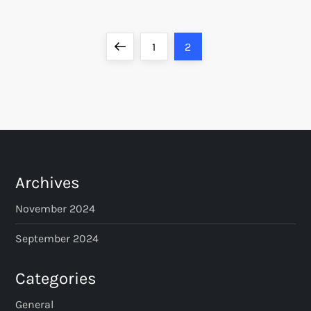
P
Previous
Page
Page
1
2
o
page
s
t
s
Archives
p
November 2024
a
September 2024
g
Categories
i
General